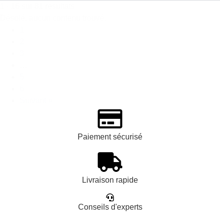
1 - 16 sur 81 résultats
Désolé, aucun contenu trouvé.
1
2
3
…
5
6
Suivant »
Paiement sécurisé
Livraison rapide
Conseils d'experts