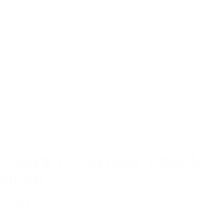
Ajouter au panier
ECLAIRAGE
,
Lampes frontale
LAMPE FRONTALE 2000LM
M6XR
148,99 €
TTC