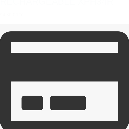
RECHARGEABLE XPH34R
94,80 €
TTC