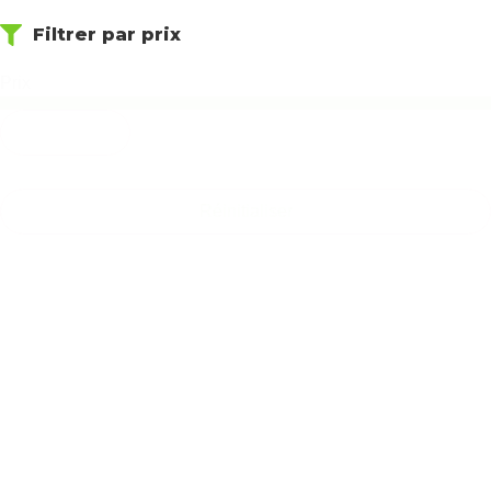
Filtrer par prix
Prix
Réinitialiser
Réinitialiser