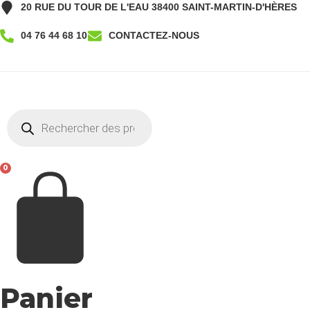
Aller
20 RUE DU TOUR DE L'EAU 38400 SAINT-MARTIN-D'HÈRES
au
04 76 44 68 10
CONTACTEZ-NOUS
contenu
04 76 44 68 10
CONTACT
Recherche
de
produits
0
Panier