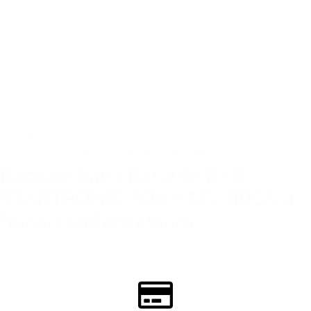
Lire la suite
ACCESSOIRES
,
Booster de batterie
,
GYS
Booster Sans Batterie GYS
STARTRONIC 800 – 12V 800A à
Supercondensateurs