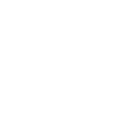
Ajouter au panier
Alarme / Incendie
,
Batterie AGM standard
,
BATTERIES
,
Batteries industrielles
Power-Sonic 12V 12AH –
PS12120VO Terminal F1