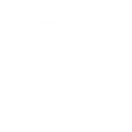
Batterie AGM standard
,
BATTERIES
,
Batteries industrielles
PS 4V 3.5AH
19,00 €
TTC