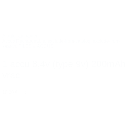
Ajouter au panier
Accus Rechargeable
,
exclude-from-catalog
,
exclude-from-
search
,
PILES & ACCUS
1 accu 8,4v (type 9v) 200mAh
vrac
18,00 €
TTC