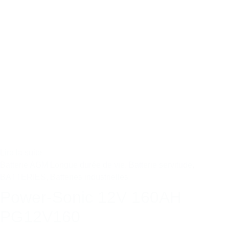
Lire la suite
Batterie AGM Longue durée de vie
,
Batterie servitude
,
BATTERIES
,
Batteries industrielles
Power-Sonic 12V 160AH
PG12V160