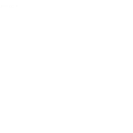
389,00 €
TTC