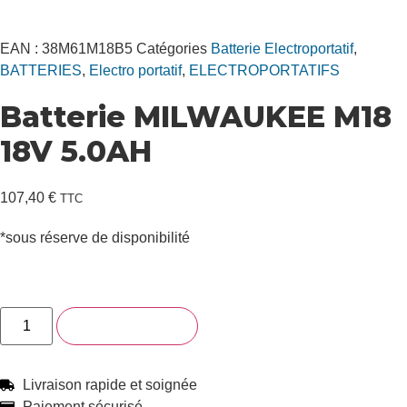
EAN :
38M61M18B5
Catégories
Batterie Electroportatif
,
BATTERIES
,
Electro portatif
,
ELECTROPORTATIFS
Batterie MILWAUKEE M18
18V 5.0AH
107,40
€
TTC
*sous réserve de disponibilité
Contactez-nous pour ce produit
quantité
Ajouter au panier
de
Batterie
MILWAUKEE
M18
Livraison rapide et soignée
18V
5.0AH
Paiement sécurisé