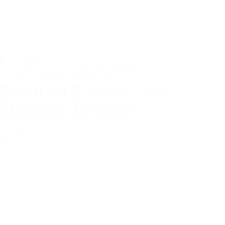
Lire la suite
Accus Rechargeable
,
PILES & ACCUS
Blister de 2 accus 1.2v
3000mAh D/HR20
12,00 €
TTC