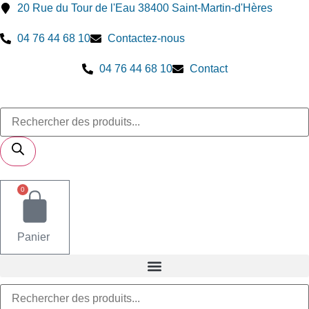
Aller
20 Rue du Tour de l'Eau 38400 Saint-Martin-d'Hères
au
04 76 44 68 10
Contactez-nous
contenu
04 76 44 68 10
Contact
Recherche
de
produits
0
Panier
Recherche
de