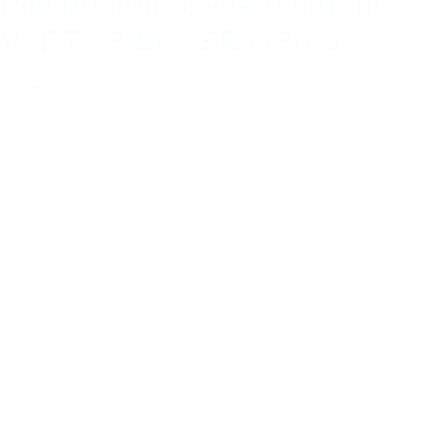
Pile bouton oxyde d’argent
VARTA 389 – SR1130W
7,00 €
TTC