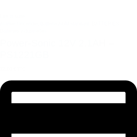
Lire la suite
Alarme / Incendie
,
Batterie AGM standard
,
BATTERIES
,
Batteries industrielles
Power-Sonic 12V 2.1AH –
PS1221GB
22,00 €
TTC