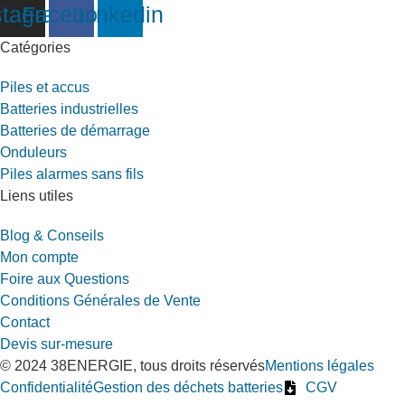
stagram
Facebook
Linkedin
Catégories
Piles et accus
Batteries industrielles
Batteries de démarrage
Onduleurs
Piles alarmes sans fils
Liens utiles
Blog & Conseils
Mon compte
Foire aux Questions
Conditions Générales de Vente
Contact
Devis sur-mesure
© 2024 38ENERGIE, tous droits réservés
Mentions légales
Confidentialité
Gestion des déchets batteries
CGV