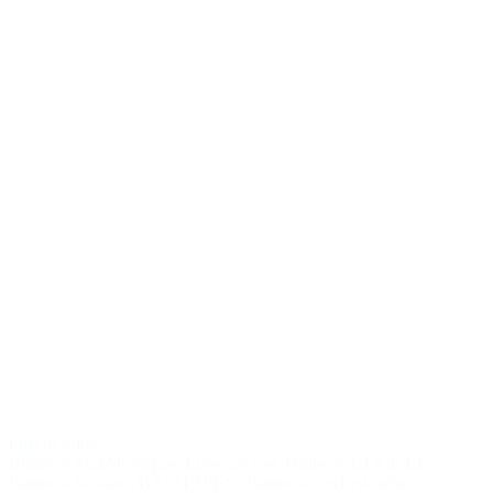
Lire la suite
Batterie AGM Longue durée de vie
,
Batterie GELIFIEE
,
Batterie Solaire
,
BATTERIES
,
Batteries industrielles