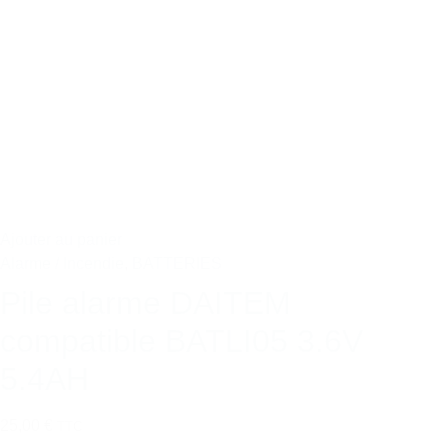
Ajouter au panier
Alarme / Incendie
,
BATTERIES
Pile alarme DAITEM
compatible BATLI05 3.6V
5.4AH
25,00 €
TTC