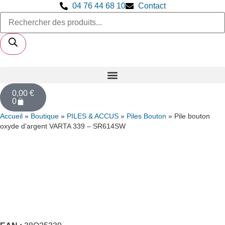
04 76 44 68 10
Contact
0,00
€
0
Accueil
»
Boutique
»
PILES & ACCUS
»
Piles Bouton
»
Pile bouton
oxyde d’argent VARTA 339 – SR614SW