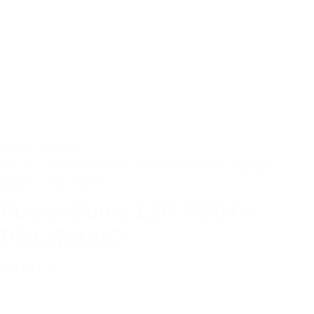
Ajouter au panier
Alarme / Incendie
,
Batterie AGM standard
,
BATTERIES
,
Batteries industrielles
Power-Sonic 12V 70AH –
PS12700VO
204,00 €
TTC