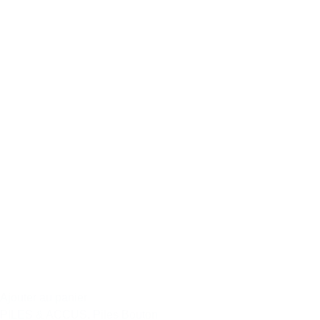
Ajouter au panier
PILES & ACCUS
,
Piles Bouton