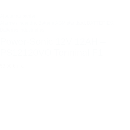
Ajouter au panier
Alarme / Incendie
,
Batterie AGM standard
,
BATTERIES
,
Batteries industrielles
Power-Sonic 12V 12AH –
PS12120VO Terminal F1
53,00 €
TTC