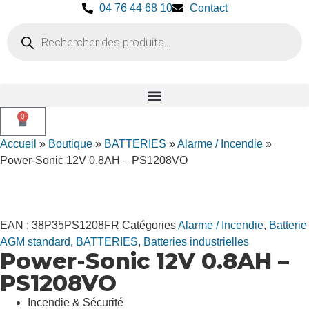
04 76 44 68 10
Contact
0
Accueil
»
Boutique
»
BATTERIES
»
Alarme / Incendie
»
Power-Sonic 12V 0.8AH – PS1208VO
EAN :
38P35PS1208FR
Catégories
Alarme / Incendie
,
Batterie
AGM standard
,
BATTERIES
,
Batteries industrielles
Power-Sonic 12V 0.8AH –
PS1208VO
Incendie & Sécurité