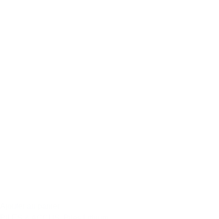
Ajouter au panier
PILES & ACCUS
,
Piles Lithium