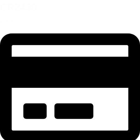
CR2430
4,50 €
TTC