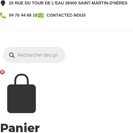
Aller
20 RUE DU TOUR DE L'EAU 38400 SAINT-MARTIN-D'HÈRES
au
04 76 44 68 10
CONTACTEZ-NOUS
contenu
04 76 44 68 10
CONTACT
Recherche
de
produits
0
Panier