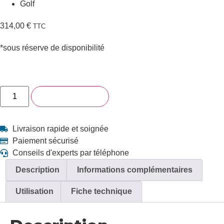
Golf
314,00
€
TTC
*sous réserve de disponibilité
Contactez-nous pour ce produit
quantité
Ajouter au panier
de
Power-
Sonic
12V
Livraison rapide et soignée
130AH
PG12V130
Paiement sécurisé
Conseils d'experts par téléphone
Description
Informations complémentaires
Utilisation
Fiche technique