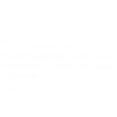
Ajouter au panier
Accus Rechargeable
,
ANSMANN
,
PILES & ACCUS
Pile rechargeable Li-Ion 18650
ANSMANN – 2 600 mAh fiable
et durable
21,90 €
TTC