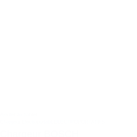
Ajouter au panier
Chargeur Electroportatif
,
ELECTROPORTATIFS
Chargeur BOSCH