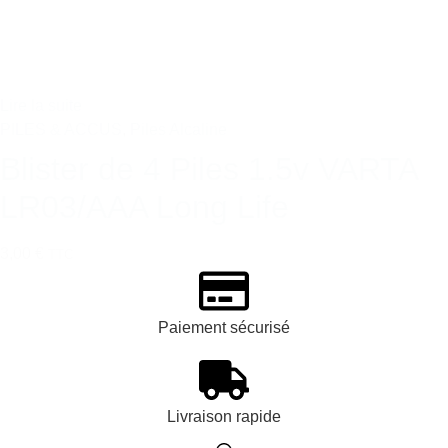
Lire la suite
PILES & ACCUS
,
Piles Alcaline
Blister de 4 Piles 1.5v VARTA
LR03/AAA Long Life
3,00 €
TTC
Paiement sécurisé
Livraison rapide