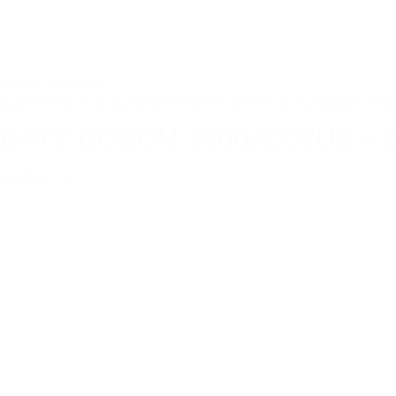
Ajouter au panier
Batterie Electroportatif
,
BATTERIES
,
Electro portatif
,
ELECTRO
BATT BOSCH 1600A002U5 – G
94,80 €
TTC