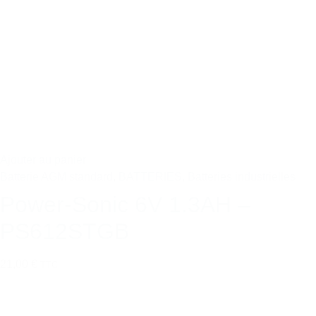
Ajouter au panier
Batterie AGM standard
,
BATTERIES
,
Batteries industrielles
Power-Sonic 6V 1.3AH –
PS612STGB
21,00 €
TTC