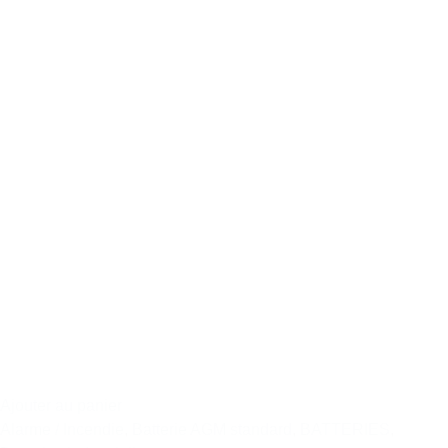
Ajouter au panier
Alarme / Incendie
,
Batterie AGM standard
,
BATTERIES
,