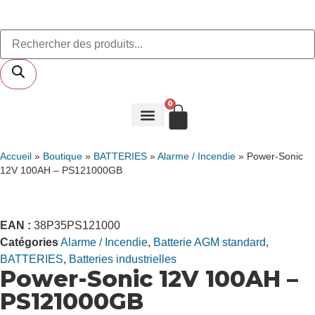
04 76 44 68 10
CONTACT
0
Accueil
»
Boutique
»
BATTERIES
»
Alarme / Incendie
»
Power-Sonic
12V 100AH – PS121000GB
EAN :
38P35PS121000
Catégories
Alarme / Incendie
,
Batterie AGM standard
,
BATTERIES
,
Batteries industrielles
Power-Sonic 12V 100AH –
PS121000GB